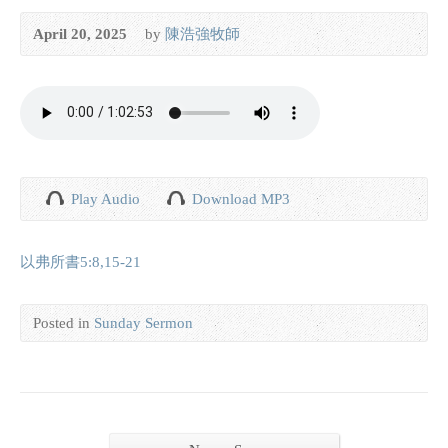
April 20, 2025
by
陳浩強牧師
Play Audio
Download MP3
以弗所書5:8,15-21
Posted in
Sunday Sermon