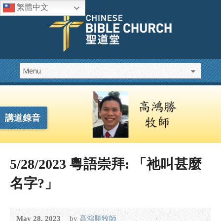
繁體中文
講道錄音
5/28/2023 粵語崇拜: 「祂叫甚麼
名字?」
May 28, 2023
by
高鴻勝牧師