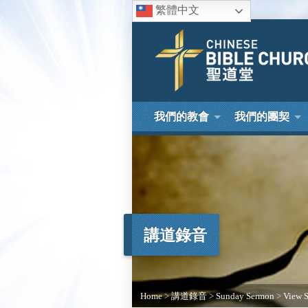
繁體中文
我們的教會
我們的團契
講道錄音
Home
>
講道錄音
>
Sunday Sermon
>
View 