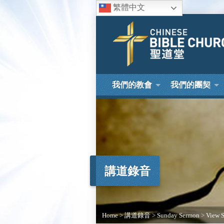
繁體中文
我們的教會
我們的團契
講道錄音
Home
>
講道錄音
>
Sunday Sermon
>
View 