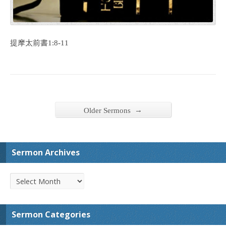
提摩太前書1:8-11
→
Older Sermons
Sermon Archives
Sermon Categories