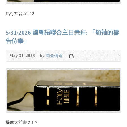
馬可福音2:1-12
5/31/2026 國粵語聯合主日崇拜: 「領袖的禱
告侍奉」
May 31, 2026
by
周奎傳道
提摩太前書 2:1-7