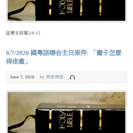
提摩太前書2:8-15
6/7/2026 國粵語聯合主日崇拜: 「癱子怎麼
得痊癒」
June 7, 2026
by
周奎傳道