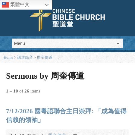
繁體中文
Home
>
講道錄音
>
周奎傳道
Sermons by 周奎傳道
1
–
10
of
26
items
7/12/2026 國粵語聯合主日崇拜: 「成為值得
信賴的領袖」