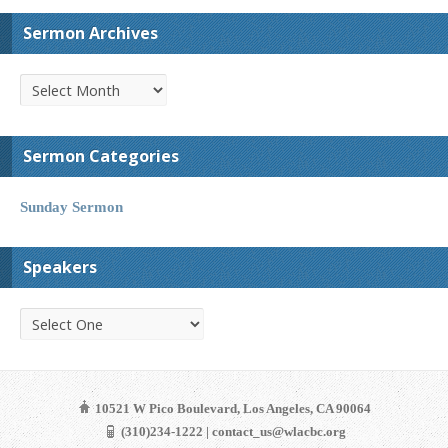
Sermon Archives
Sermon Categories
Sunday Sermon
Speakers
10521 W Pico Boulevard, Los Angeles, CA 90064
(310)234-1222 | contact_us@wlacbc.org