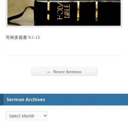
哥林多後書 9:1-15
←
Newer Sermons
Sermon Archives