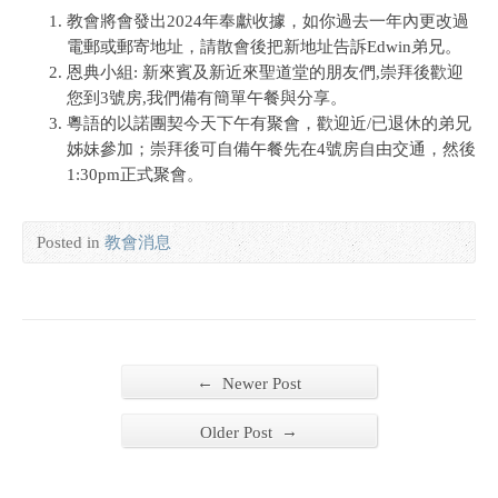
教會將會發出2024年奉獻收據，如你過去一年內更改過
電郵或郵寄地址，請散會後把新地址告訴Edwin弟兄。
恩典小組: 新來賓及新近來聖道堂的朋友們,崇拜後歡迎
您到3號房,我們備有簡單午餐與分享。
粵語的以諾團契今天下午有聚會，歡迎近/已退休的弟兄
姊妹參加；崇拜後可自備午餐先在4號房自由交通，然後
1:30pm正式聚會。
Posted in
教會消息
←
Newer Post
→
Older Post