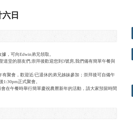
廿六日
收據，可向Edwin弟兄領取。
來聖道堂的朋友們,崇拜後歡迎您到3號房,我們備有簡單午餐與
午有聚會，歡迎近/已退休的弟兄姊妹參加；崇拜後可自備午
1:30pm正式聚會。
將會在午餐時舉行簡單慶祝農曆新年的活動，請大家預留時間