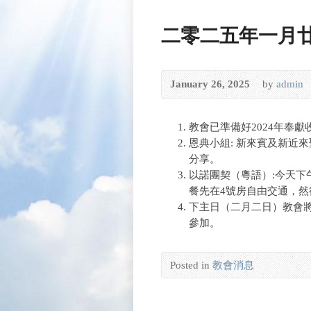
二零二五年一月
January 26, 2025
by
admin
教會已準備好2024年奉獻
恩典小組: 新來賓及新近
分享。
以諾團契（粵語）:今天下
餐先在4號房自由交通，然後
下主日（二月二日）教會
參加。
Posted in
教會消息