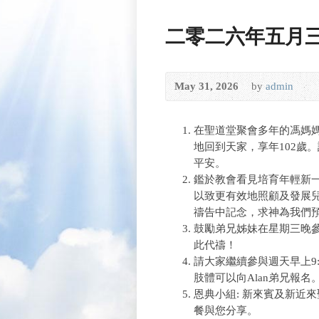
二零二六年五月
May 31, 2026
by
admin
在聖道堂聚會多年的馮媽
地回到天家，享年102歲
平安。
鑑於教會看見培育年輕新
以致更有效地照顧及發展
禱告中記念，求神為我們
鼓勵弟兄姊妹在星期三晚
此代禱！
請大家繼續參與週天早上9:
肢體可以向Alan弟兄報名
恩典小組: 新來賓及新近
餐與您分享。