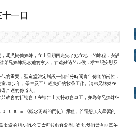
三十一日
媽，馮吳樹儂姊妹，在上星期四走完了她在地上的旅程，安詳
。請弟兄姊妹紀念她的家人，在這難過的時候，求神賜安慰及
一代的重要，聖道堂決定增設一個部分時間青年傳道的崗位，
兒童,青少年，學生及至年輕夫婦的牧養工作。請弟兄姊妹在
預備合適的傳道人。
參與教會的祈禱會！在禱告上支持教會事工，亦為弟兄姊妹彼
30-10:30am 《觀念更新的門徒》課程，若還想加入學習的
。
來聖道堂的朋友們,今天崇拜後歡迎您到3號房,我們備有簡單午