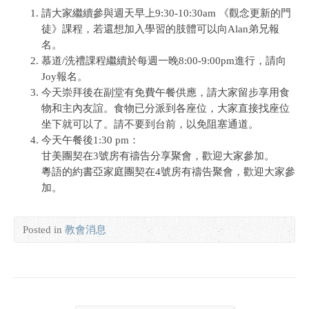
請大家繼續參與週天早上9:30-10:30am 《觀念更新的門
徒》課程，若還想加入學習的肢體可以向Alan弟兄報
名。
慕道/洗禮課程繼續於每週一晚8:00-9:00pm進行，請向
Joy報名。
今天崇拜後在副堂有免費午餐供應，請大家留步享用食
物和主內友誼。食物已分派到各座位，大家直接找座位
坐下就可以了。請不要到台前，以免阻塞通道。
今天午餐後1:30 pm：
甘美團契在3號房有禱告分享聚會，歡迎大家參加。
粵語的約書亞家庭團契在4號房有禱告聚會，歡迎大家參
加。
Posted in
教會消息