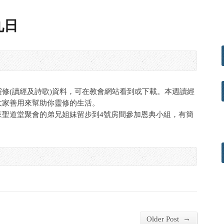
九日
修(讀經及詩歌)資料，可在教會網站看到或下載。本週讀經
大家善用來幫助你靈修的生活。
來聖道堂聚會的弟兄姐妹留步到4號房間參加恩典小組，有簡
→
Older Post